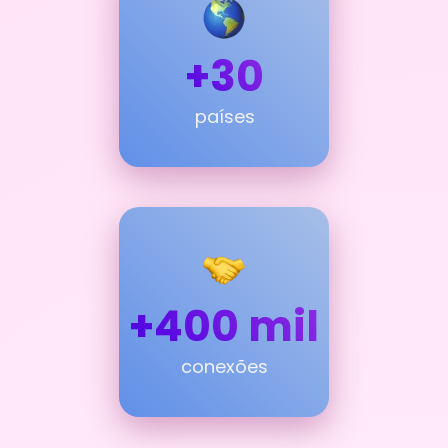
+30
países
+400 mil
conexões