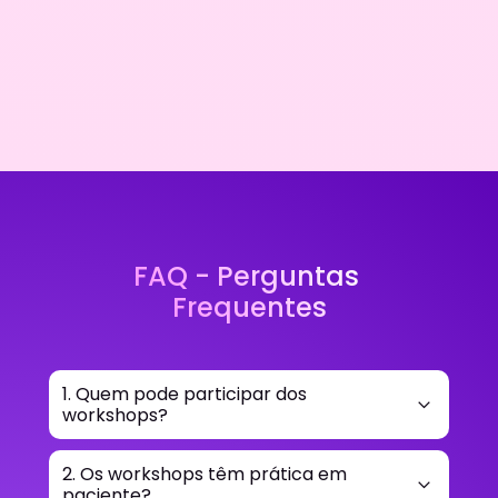
FAQ - Perguntas 
Frequentes
1. Quem pode participar dos 
workshops?
Profissionais da área da saúde autorizados a 
atuar com Harmonização Facial: dentistas, 
2. Os workshops têm prática em 
paciente?
médicos, biomédicos estetas, farmacêuticos 