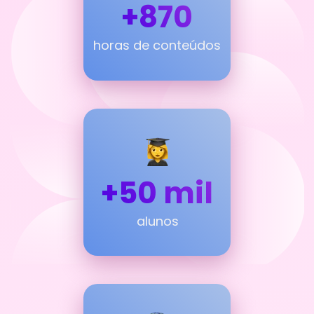
+870
horas de conteúdos
+50 mil
alunos